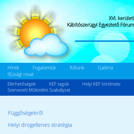
XVI. kerületi
Kábítószerügyi Egyeztető Fórum
Hírek
Fogalomtár
Rólunk
Galéria
Ifjúsági rovat
Elérhetőségek
KEF tagok
Helyi KEF története
Szervezeti Működési Szabályzat
Függőségekről
Helyi drogellenes stratégia