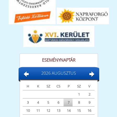
ESEMÉNYNAPTÁR
2026 AUGUSZTUS
H
K
SZ
CS
P
SZ
V
1
2
3
4
5
6
7
8
9
10
11
12
13
14
15
16