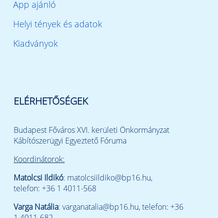
App ajánló
Helyi tények és adatok
Kiadványok
ELÉRHETŐSÉGEK
Budapest Főváros XVI. kerületi Önkormányzat
Kábítószerügyi Egyeztető Fóruma
Koordinátorok:
Matolcsi Ildikó
: matolcsiildiko@bp16.hu,
telefon: +36 1 4011-568
Varga Natália
: varganatalia@bp16.hu, telefon: +36
1 4011-682