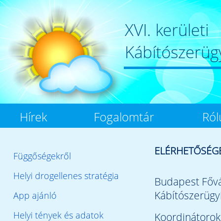
XVI. kerületi
Kábítószerüg
Hírek
Fogalomtár
Ról
ELÉRHETŐSÉG
Függőségekről
Helyi drogellenes stratégia
Budapest Fővá
Kábítószerügy
App ajánló
Helyi tények és adatok
Koordinátorok