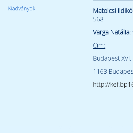
Kiadványok
Matolcsi Ildikó
568
Varga Natália
:
Cím:
Budapest XVI. 
1163 Budapest
http://kef.bp1