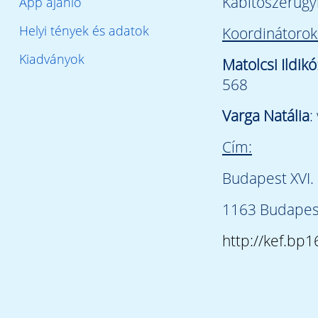
Kábítószerügy
App ajánló
Helyi tények és adatok
Koordinátorok
Kiadványok
Matolcsi Ildikó
568
Varga Natália
:
Cím:
Budapest XVI. 
1163 Budapest
http://kef.bp1