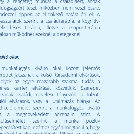
gy a rengeteg munkát a családjáért, annak
ldogságáért teszi, miközben nem veszi észre,
ndezzel éppen az ellenkező hatást éri el. A
pasztalatok szerint a családterápia, a kognitív-
selkedéses terápia, illetve a csoportterápia
válóan működhet ezeknél a betegeknél.
áltó okai:
munkafüggés kiváltó okai között jelentős
erepet játszanak a külső, társadalmi elvárások,
elyek az egyre magasabb szakmai tudás, a
keres karrier elvárását közvetítik. Szerepet
tszanak családi, nevelési tényezők: a túlzott
ülői elvárások, vagy a jutalmazás hiánya. Az
dikció-elmélet szerint a munkafüggés kiváltó
a a megnövekedett adrenalin szint. A
nuláselmélet szerint a munka pozitív
gerősítést kap, ezért az egyén megtanulja, hogy