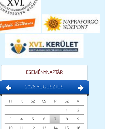
ESEMÉNYNAPTÁR
2026 AUGUSZTUS
H
K
SZ
CS
P
SZ
V
1
2
3
4
5
6
7
8
9
10
11
12
13
14
15
16