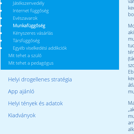
va
Játékszenvedély
ke
Internet függőség
bo
Evészavarok
Munkafüggőség
Mo
ak
Kényszeres vásárlás
mu
Társfüggőség
tu
Egyéb viselkedési addikciók
té
Mit tehet a szülő
(t
Mit tehet a pedagógus
sz
Eb
ke
Helyi drogellenes stratégia
át
App ajánló
mu
Helyi tények és adatok
Ma
„a
Kiadványok
mu
a
al