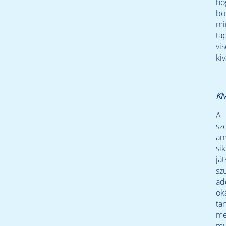
ho
bo
mi
ta
vi
ki
Kiv
A 
sz
am
si
já
sz
ad
ok
ta
me