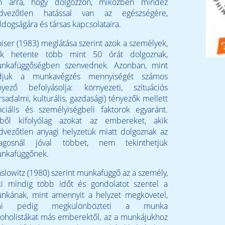
n arra, hogy dolgozzon, miközben mindez
dvezőtlen hatással van az egészségére,
ldogságára és társas kapcsolataira.
iser (1983) meglátása szerint azok a személyek,
ik hetente több mint 50 órát dolgoznak,
nkafüggőségben szenvednek. Azonban, mint
djuk a munkavégzés mennyiségét számos
nyező befolyásolja: környezeti, szituációs
ársadalmi, kulturális, gazdasági) tényezők mellett
ociális és személyiségbeli faktorok egyaránt.
ből kifolyólag azokat az embereket, akik
dvezőtlen anyagi helyzetük miatt dolgoznak az
lagosnál jóval többet, nem tekinthetjük
nkafüggőnek.
slowitz (1980) szerint munkafüggő az a személy,
ki mindig több időt és gondolatot szentel a
nkának, mint amennyit a helyzet megkövetel,
mi pedig megkülönbözteti a munka
koholistákat más emberektől, az a munkájukhoz