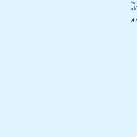
va
idő
A 