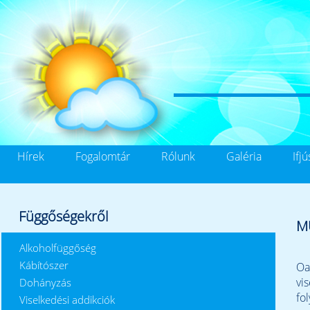
Hírek
Fogalomtár
Rólunk
Galéria
Ifj
Függőségekről
M
Alkoholfüggőség
Kábítószer
Oa
vi
Dohányzás
fo
Viselkedési addikciók