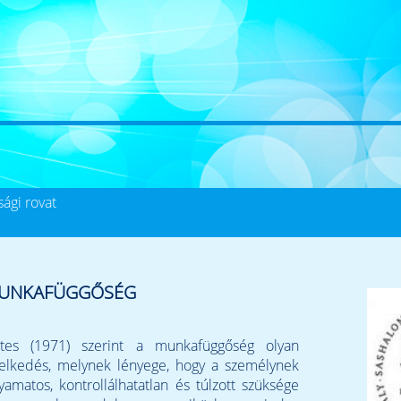
úsági rovat
UNKAFÜGGŐSÉG
tes (1971) szerint a munkafüggőség olyan
selkedés, melynek lényege, hogy a személynek
lyamatos, kontrollálhatatlan és túlzott szüksége