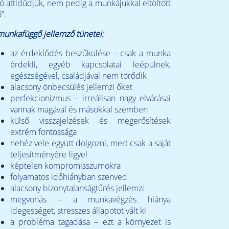
ló attidűdjük, nem pedig a munkájukkal eltöltött
”.
munkafüggő jellemző tünetei:
az érdeklődés beszűkülése – csak a munka
érdekli, egyéb kapcsolatai leépülnek,
egészségével, családjával nem törődik
alacsony önbecsülés jellemzi őket
perfekcionizmus – irreálisan nagy elvárásai
vannak magával és másokkal szemben
külső visszajelzések és megerősítések
extrém fontossága
nehéz vele együtt dolgozni, mert csak a saját
teljesítményére figyel
képtelen kompromisszumokra
folyamatos időhiányban szenved
alacsony bizonytalanságtűrés jellemzi
megvonás – a munkavégzés hiánya
idegességet, stresszes állapotot vált ki
a probléma tagadása – ezt a környezet is