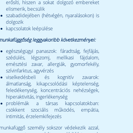
erősíti, hiszen a sokat dolgozó embereket
elismerik, becsülik
szabadidejében (hétvégén, nyaralásokon) is
dolgozik
kapcsolatok leépülése
munkafüggőség leggyakoribb következményei:
egészségügyi panaszok: fáradtság, fejfájás,
szédülés, légszomj, mellkasi fájdalom,
emésztési zavar, allergiák, gyomorfekély,
szívinfarktus, agyvérzés
viselkedésbeli és kognitív zavarok:
álmatlanság, kikapcsolódási képtelenség,
feledékenység, koncentrációs nehézségek,
hiperaktivitás, ingerlékenység
problémák a társas kapcsolatokban:
csökkent szociális működés, empátia,
intimitás, érzelemkifejezés
munkafüggő személy sokszor védekezik azzal,