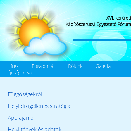
XVI. kerületi
Kábítószerügyi Egyeztető Fórum
Hírek
Fogalomtár
Rólunk
Galéria
Ifjúsági rovat
Függőségekről
Helyi drogellenes stratégia
App ajánló
Helyi tények és adatok