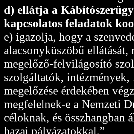
d) ellátja a Kábítószerü
kapcsolatos feladatok koo
e) igazolja, hogy a szenved
alacsonyküszöbű ellátását, 
megelőző-felvilágosító szol
szolgáltatók, intézmények,
megelőzése érdekében végze
megfelelnek-e a Nemzeti Dr
céloknak, és összhangban ál
hazai pályázatokkal.”