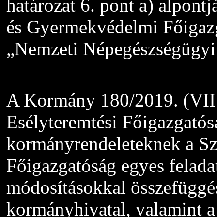
határozat 6. pont a) alpontj
és Gyermekvédelmi Főigazg
„Nemzeti Népegészségügyi 
A Kormány 180/2019. (VII.
Esélyteremtési Főigazgatós
kormányrendeleteknek a Sz
Főigazgatóság egyes felada
módosításokkal összefüggés
kormányhivatal, valamint a j