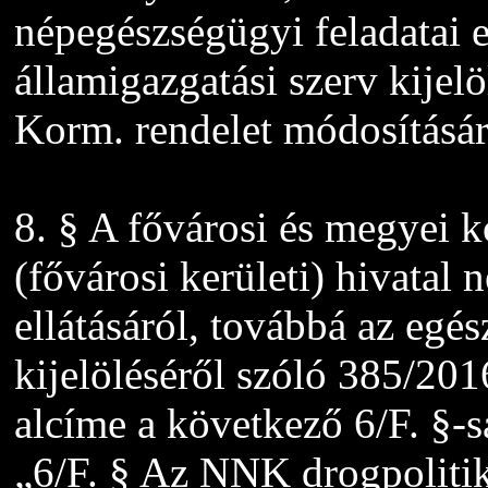
népegészségügyi feladatai e
államigazgatási szerv kijelö
Korm. rendelet módosításár
8. § A fővárosi és megyei k
(fővárosi kerületi) hivatal 
ellátásáról, továbbá az egé
kijelöléséről szóló 385/2016
alcíme a következő 6/F. §-s
„6/F. § Az NNK drogpolitik