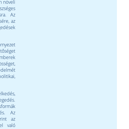
n növeli
észséges
sra. Az
sére, az
egedések
rnyezet
tőséget
emberek
össéget,
védelmét
itikai,
lkedés,
tegedés.
sformák
lés. Az
rint az
el való