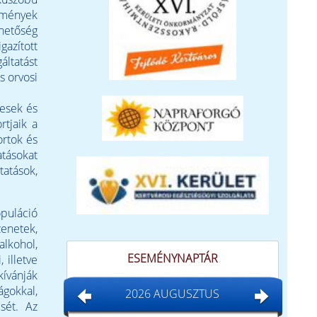
ézmények
hetőség
azított
áltatást
s orvosi
nesek és
rtjaik a
ortok és
atásokat
tatások,
opuláció
zenetek,
lkohol,
ESEMÉNYNAPTÁR
 illetve
ívánják
ágokkal,
2026 AUGUSZTUS
sét. Az