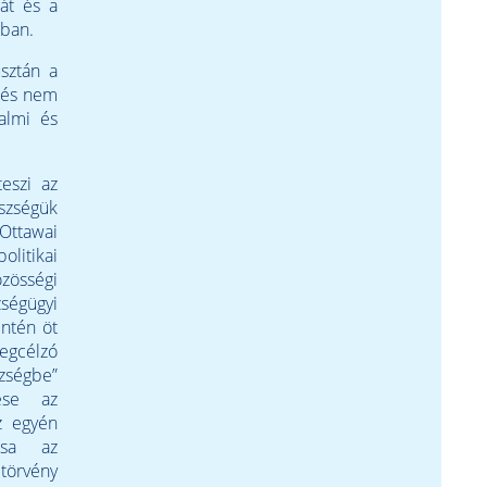
át és a
kban.
usztán a
a és nem
almi és
eszi az
szségük
Ottawai
olitikai
özösségi
ségügyi
intén öt
megcélzó
zségbe”
tése az
z egyén
tása az
törvény