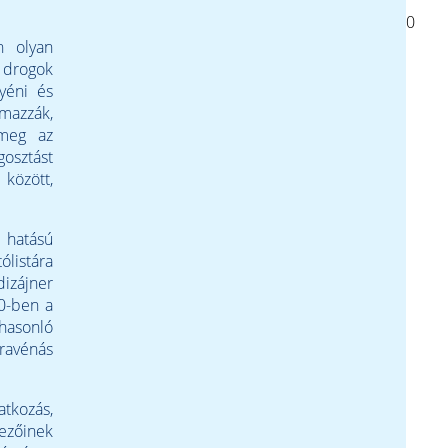
0
n olyan
 drogok
yéni és
lmazzák,
 meg az
gosztást
 között,
 hatású
ólistára
dizájner
10-ben a
 hasonló
travénás
tkozás,
yezőinek