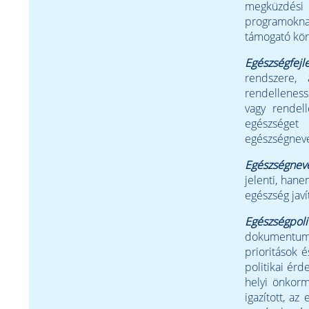
megküzdési 
programokna
támogató körn
Egészségfejl
rendszere,
rendellenes
vagy rendel
egészséget
egészségneve
Egészségneve
jelenti, hane
egészség jav
Egészségpolit
dokumentuma
prioritások 
politikai ér
helyi önkorm
igazított, az