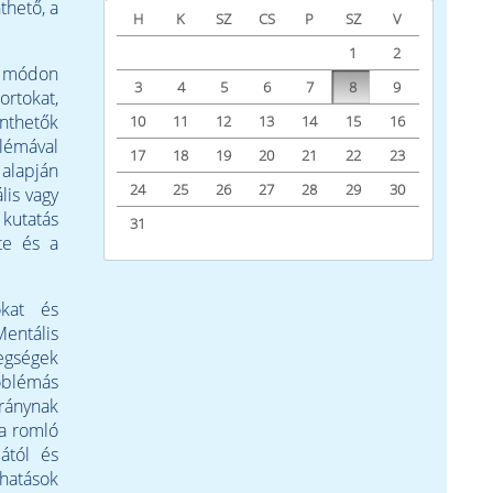
thető, a
H
K
SZ
CS
P
SZ
V
1
2
s módon
3
4
5
6
7
8
9
ortokat,
inthetők
10
11
12
13
14
15
16
blémával
17
18
19
20
21
22
23
alapján
24
25
26
27
28
29
30
lis vagy
kutatás
31
te és a
kat és
Mentális
tegségek
oblémás
iránynak
 a romló
lától és
 hatások