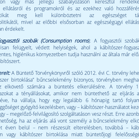
áson vagy más jellegű szabályozáson keresztül rendelk
i ellátásról és programokról és az ezekhez való hozzáférés
olitikát meg kell különböztetni az egészséget tá
litikától, mivel az előbbi elsősorban az egészségügyi ellát
n érdekelt.
 fogyasztói szobák (Consumption rooms
): A fogyasztói szobá
lisan felügyelt, védett helyiségek, ahol a kábítószer-fogya
entes, higiénikus környezetben tudja használni az általa már el
bítószert.
erelt:
A Büntető Törvénykönyvről szóló 2012. évi C. törvény leh
szer birtoklása” bűncselekmény bizonyos, törvényben meghat
z elkövető számára a büntetés elkerülésére. A törvény 1
azokat a tényállásokat, amikor nem büntethető az eljárás a
téve, ha vállalja, hogy egy legalább 6 hónapig tartó folya
üggőséget gyógyító kezelésben, vagy – kábítószer-használatot ke
agy – megelőző-felvilágosító szolgáltatáson vesz részt. Erre azon
hetőség, ha az eljárás alá vont személy a bűncselekmény elk
t éven belül – nem részesült elterelésben, továbbá – kábí
m vagy kábítószer birtoklása miatt büntetőjogi felelőssé