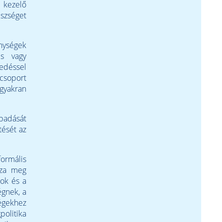
 kezelő
szséget
nységek
és vagy
edéssel
csoport
gyakran
badását
tését az
ormális
zza meg
sok és a
égnek, a
égekhez
politika