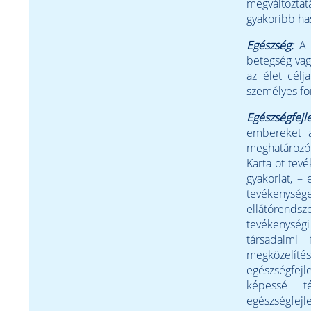
megváltoztat
gyakoribb ha
Egészség:
A 
betegség vag
az élet célj
személyes for
Egészségfejle
embereket a
meghatározó
Karta öt tevé
gyakorlat, –
tevékenység
ellátórendsz
tevékenységi 
társadalmi 
megközelít
egészségfej
képessé té
egészségfej