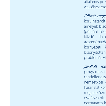
általános pr
veszélyeztet
Célzott mege
körülhatárol
amelyek bizo
(például alk
küzdő fiat
azonosíthatóa
környezeti
bizonyította
problémás vis
Javallott me
programokat 
rendelleness
nemzetközi 
használat ko
megfelelően 
osztályzatok
normatartó k