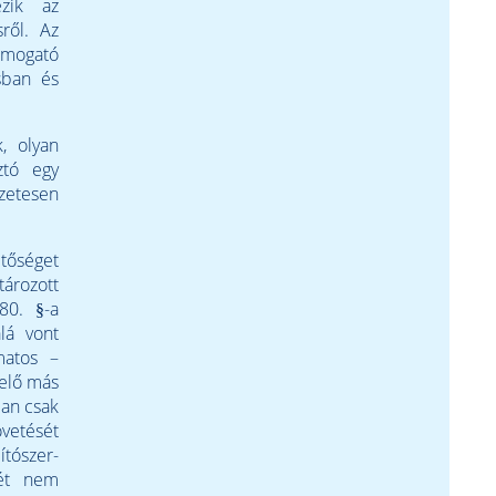
ezik az
ről. Az
mogató
ásban és
k, olyan
sztó egy
őzetesen
etőséget
ározott
80. §-a
lá vont
matos –
zelő más
ban csak
övetését
tószer-
gét nem