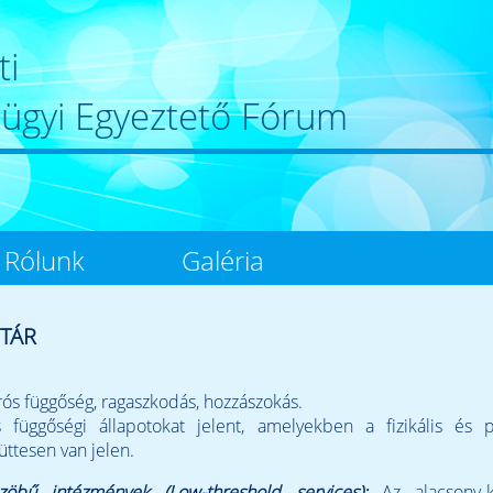
ti
rügyi Egyeztető Fórum
Rólunk
Galéria
TÁR
ós függőség, ragaszkodás, hozzászokás.
 függőségi állapotokat jelent, amelyekben a fizikális és p
üttesen van jelen.
szöbű intézmények (Low-threshold services):
Az alacsony-