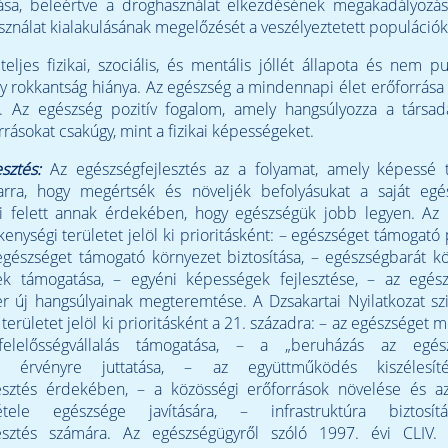
ása, beleértve a droghasználat elkezdésének megakadályozás
sználat kialakulásának megelőzését a veszélyeztetett populáció
teljes fizikai, szociális, és mentális jóllét állapota és nem p
y rokkantság hiánya. Az egészség a mindennapi élet erőforrás
a. Az egészség pozitív fogalom, amely hangsúlyozza a társad
rásokat csakúgy, mint a fizikai képességeket.
sztés:
Az egészségfejlesztés az a folyamat, amely képessé t
rra, hogy megértsék és növeljék befolyásukat a saját egé
i felett annak érdekében, hogy egészségük jobb legyen. Az 
kenységi területet jelöl ki prioritásként: – egészséget támogató p
 egészséget támogató környezet biztosítása, – egészségbarát k
ek támogatása, – egyéni képességek fejlesztése, – az egész
er új hangsúlyainak megteremtése. A Dzsakartai Nyilatkozat sz
területet jelöl ki prioritásként a 21. századra: – az egészséget 
felelősségvállalás támogatása, – a „beruházás az egés
és érvényre juttatása, – az együttműködés kiszélesí
lesztés érdekében, – a közösségi erőforrások növelése és a
tele egészsége javítására, – infrastruktúra biztosí
lesztés számára. Az egészségügyről szóló 1997. évi CLIV. 