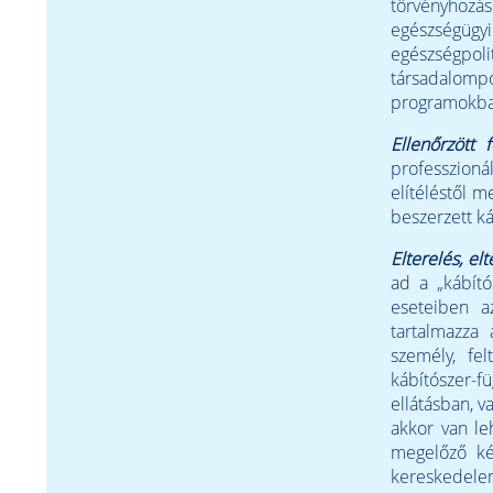
törvényhoz
egészségügy
egészségp
társadalompo
programokba
Ellenőrzött
professzioná
elítéléstől m
beszerzett ká
Elterelés, elt
ad a „kábító
eseteiben a
tartalmazza 
személy, fel
kábítószer-f
ellátásban, v
akkor van le
megelőző ké
kereskedele