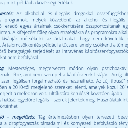
ra, mint például a közösségi értékek.
entés:
Az alkohollal és illegális drogokkal összefüggésbe
és programok, melyek közvetlenül az alkohol és illegális
ból eredő egyes ártalmak csökkentésére összpontosítanak eg
inten. A kifejezést főleg olyan stratégiákra és programokra alka
kívánják mérsékelni az ártalmakat, hogy nem követelik
t. Ártalomcsökkentés például a tűcsere, amely csökkenti a tűme
tőző betegségek terjedését az intravénás kábítószer-fogyasztók
kat nem befolyásol.
og
: Mesterséges, megtervezett módon olyan pszichoaktív
znak létre, ami nem szerepel a kábítószerek listáján. Amíg tilt
szer, legálisan forgalmazható és használható. Az „új típusú” 
ően a 2010-től megjelenő szereket jelenti, amelyek közül 20
erjedt a mefedron volt. Tiltólistára kerülését követően újabb –
 hatású, egyelőre legális – szerek jelentek meg. Használatuk in
történhet.
ió - megelőzés:
Tág értelmezésben olyan tervezett beava
a a drogfogyasztás társadalmi és környezeti befolyásoló tén