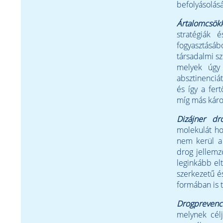
befolyásolásá
Ártalomcsökk
stratégiák 
fogyasztásá
társadalmi sz
melyek úgy 
absztinenciá
és így a fer
míg más káro
Dizájner dr
molekulát ho
nem kerül a 
drog jellemz
leginkább elt
szerkezetű és
formában is 
Drogprevenc
melynek célj