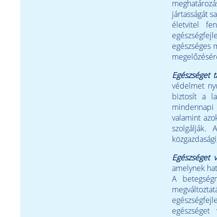
meghatározás
jártasságát 
életvitel f
egészségfejl
egészséges m
megelőzésére
Egészséget 
védelmet nyú
biztosít a 
mindennapi é
valamint azo
szolgálják.
közgazdasági,
Egészséget v
amelynek hat
A betegségm
megváltozt
egészségfej
egészséget 