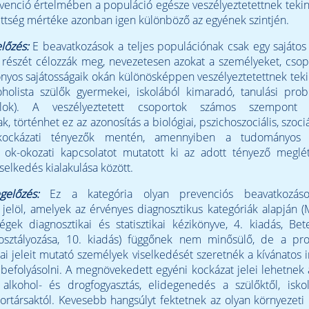
evenció értelmében a populáció egésze veszélyeztetettnek tekin
ettség mértéke azonban igen különböző az egyének szintjén.
lőzés:
E beavatkozások a teljes populációnak csak egy sajáto
t részét célozzák meg, nevezetesen azokat a személyeket, csop
nyos sajátosságaik okán különösképpen veszélyeztetettnek tek
oholista szülők gyermekei, iskolából kimaradó, tanulási pro
alok). A veszélyeztetett csoportok számos szempont 
k, történhet ez az azonosítás a biológiai, pszichoszociális, szociá
 kockázati tényezők mentén, amennyiben a tudományos 
n ok-okozati kapcsolatot mutatott ki az adott tényező meglé
elkedés kialakulása között.
gelőzés:
Ez a kategória olyan prevenciós beavatkozáso
jelöl, amelyek az érvényes diagnosztikus kategóriák alapján (
égek diagnosztikai és statisztikai kézikönyve, 4. kiadás, Be
osztályozása, 10. kiadás) függőnek nem minősülő, de a pr
rai jeleit mutató személyek viselkedését szeretnék a kívánatos 
befolyásolni. A megnövekedett egyéni kockázat jelei lehetnek
, alkohol- és drogfogyasztás, elidegenedés a szülőktől, isko
ortársaktól. Kevesebb hangsúlyt fektetnek az olyan környezeti