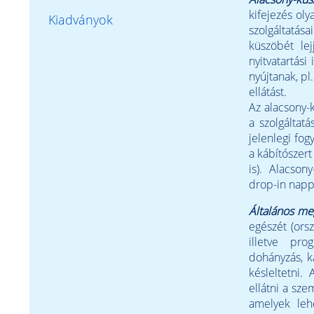
kifejezés ol
Kiadványok
szolgáltatá
küszöbét lej
nyitvatartási
nyújtanak, p
ellátást.
Az alacsony-
a szolgáltat
jelenlegi fo
a kábítószert
is). Alacson
drop-in napp
Általános me
egészét (ors
illetve pro
dohányzás, k
késleltetni.
ellátni a sze
amelyek leh