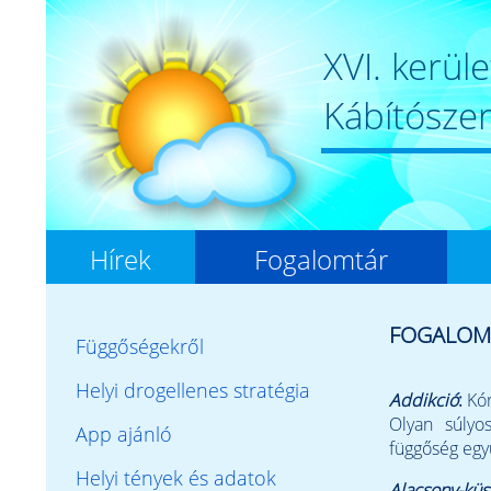
XVI. kerüle
Kábítósze
Hírek
Fogalomtár
FOGALOM
Függőségekről
Helyi drogellenes stratégia
Addikció
:
Kór
Olyan súlyos
App ajánló
függőség egy
Helyi tények és adatok
Alacsony-kü