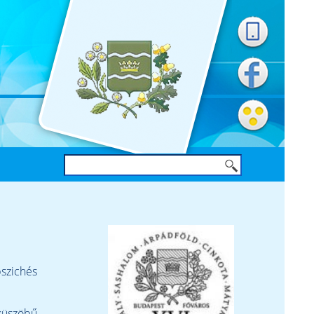
szichés
küszöbű