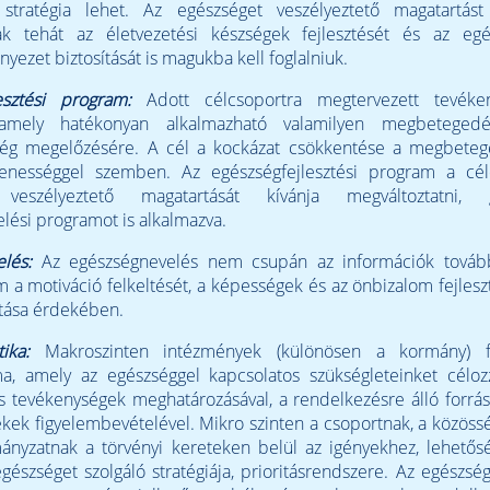
stratégia lehet. Az egészséget veszélyeztető magatartást
k tehát az életvezetési készségek fejlesztését és az egé
yezet biztosítását is magukba kell foglalniuk.
esztési program:
Adott célcsoportra megtervezett tevéke
 amely hatékonyan alkalmazható valamilyen megbeteged
ség megelőzésére. A cél a kockázat csökkentése a megbeteg
lenességgel szemben. Az egészségfejlesztési program a cél
 veszélyeztető magatartását kívánja megváltoztatni, 
lési programot is alkalmazva.
lés:
Az egészségnevelés nem csupán az információk továb
m a motiváció felkeltését, a képességek és az önbizalom fejlesz
ítása érdekében.
ika:
Makroszinten intézmények (különösen a kormány) f
, amely az egészséggel kapcsolatos szükségleteinket célo
és tevékenységek meghatározásával, a rendelkezésre álló forrá
dekek figyelembevételével. Mikro szinten a csoportnak, a közöss
ányzatnak a törvényi kereteken belül az igényekhez, lehetős
 egészséget szolgáló stratégiája, prioritásrendszere. Az egészség