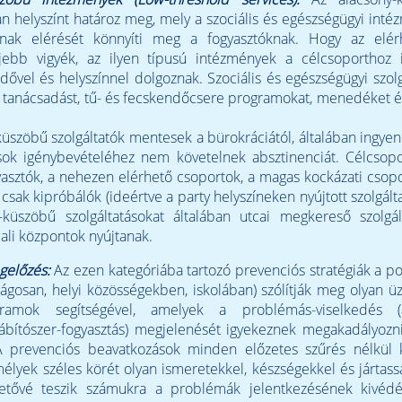
yan helyszínt határoz meg, mely a szociális és egészségügyi int
sainak elérését könnyíti meg a fogyasztóknak. Hogy az elér
jebb vigyék, az ilyen típusú intézmények a célcsoporthoz ig
 idővel és helyszínnel dolgoznak. Szociális és egészségügyi szolg
l. tanácsadást, tű- és fecskendőcsere programokat, menedéket é
küszöbű szolgáltatók mentesek a bürokráciától, általában ingye
ások igénybevételéhez nem követelnek absztinenciát. Célcsopo
gyasztók, a nehezen elérhető csoportok, a magas kockázati csop
 csak kipróbálók (ideértve a party helyszíneken nyújtott szolgált
y-küszöbű szolgáltatásokat általában utcai megkereső szolgál
ali központok nyújtanak.
gelőzés:
Az ezen kategóriába tartozó prevenciós stratégiák a p
zágosan, helyi közösségekben, iskolában) szólítják meg olyan ü
gramok segítségével, amelyek a problémás-viselkedés (a
ábítószer-fogyasztás) megjelenését igyekeznek megakadályozni,
 A prevenciós beavatkozások minden előzetes szűrés nélkül k
mélyek széles körét olyan ismeretekkel, készségekkel és jártass
etővé teszik számukra a problémák jelentkezésének kivédé