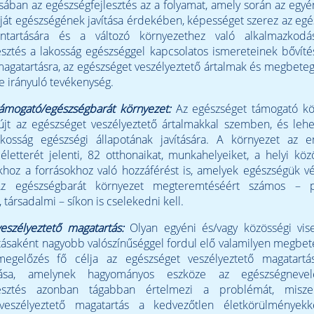
ában az egészségfejlesztés az a folyamat, amely során az egyé
saját egészségének javítása érdekében, képességet szerez az eg
enntartására és a változó környezethez való alkalmazkodá
esztés a lakosság egészséggel kapcsolatos ismereteinek bővíté
agatartásra, az egészséget veszélyeztető ártalmak és megbet
 irányuló tevékenység.
támogató/egészségbarát környezet:
Az egészséget támogató kö
jt az egészséget veszélyeztető ártalmakkal szemben, és lehe
lakosság egészségi állapotának javítására. A környezet az 
letterét jelenti, 82 otthonaikat, munkahelyeiket, a helyi köz
khoz a forrásokhoz való hozzáférést is, amelyek egészségük 
 Az egészségbarát környezet megteremtéséért számos – pol
 társadalmi – síkon is cselekedni kell.
eszélyeztető magatartás:
Olyan egyéni és/vagy közösségi vise
ásaként nagyobb valószínűséggel fordul elő valamilyen megbe
egelőzés fő célja az egészséget veszélyeztető magatartá
atása, amelynek hagyományos eszköze az egészségneve
lesztés azonban tágabban értelmezi a problémát, misze
veszélyeztető magatartás a kedvezőtlen életkörülményekk