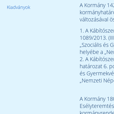
A Kormány 1428
Kiadványok
kormányhatáro
változásával 
1. A Kábítósze
1089/2013. (III
„Szociális és
helyébe a „Ne
2. A Kábítószer
határozat 6. p
és Gyermekvéd
„Nemzeti Népe
A Kormány 180/
Esélyteremtés
kormányrendel