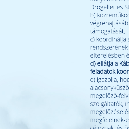
Drogellenes St
b) közreműköd
végrehajtásába
támogatását,
c) koordinálja
rendszerének 
elterelésben ér
d) ellátja a K
feladatok koor
e) igazolja, h
alacsonyküszöb
megelőző-felvi
szolgáltatók,
megelőzése ér
megfelelnek-e
céloknak, és ö