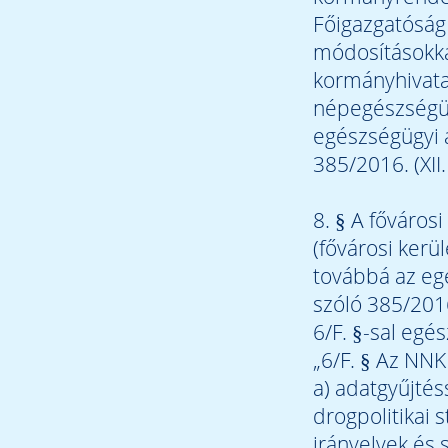
Főigazgatóság
módosításokka
kormányhivatal,
népegészségügy
egészségügyi á
385/2016. (XII
8. § A főváros
(fővárosi kerül
továbbá az egé
szóló 385/2016
6/F. §-sal egész
„6/F. § Az NNK
a) adatgyűjtés
drogpolitikai
irányelvek és