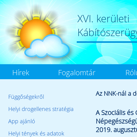
XVI. kerületi
Kábítószerüg
Hírek
Fogalomtár
Ról
Az NNK-nál a d
Függőségekről
Helyi drogellenes stratégia
A Szociális é
Népegészségüg
App ajánló
2019. augusztu
Helyi tények és adatok