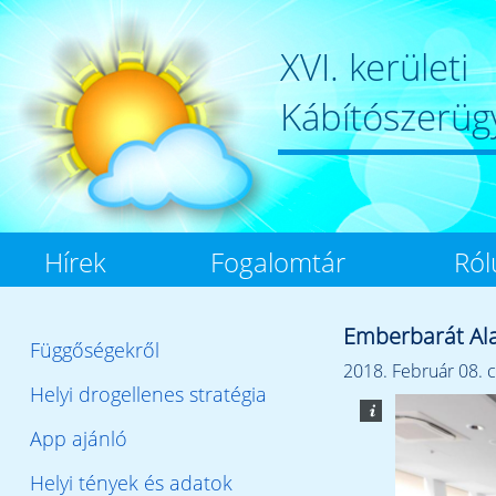
XVI. kerületi
Kábítószerüg
Hírek
Fogalomtár
Ról
Emberbarát Ala
Függőségekről
2018. Február 08. c
Helyi drogellenes stratégia
App ajánló
Helyi tények és adatok