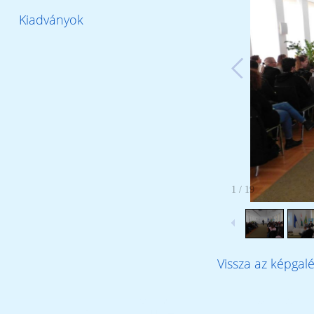
Kiadványok
1
/
19
Vissza az képgal